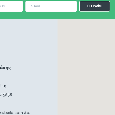
ζάκης
ίκη
515658
kisbuild.com
Αρ.