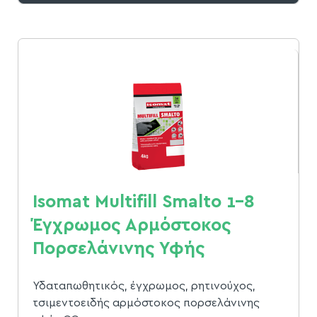
Isomat Multifill Smalto 1-8
Έγχρωμος Αρμόστοκος
Πορσελάνινης Υφής
Υδαταπωθητικός, έγχρωμος, ρητινούχος,
τσιμεντοειδής αρμόστοκος πορσελάνινης