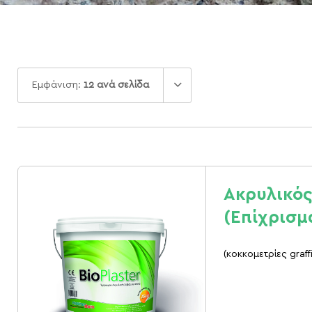
Εμφάνιση:
12 ανά σελίδα
Aκρυλικός
(Επίχρισμα
(κοκκομετρίες graf