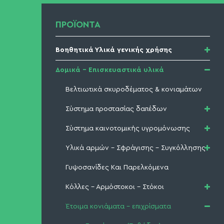
ΠΡΟΪΟΝΤΑ
Βοηθητικά Υλικά γενικής χρήσης
Καθαριστικά γενικής χρήσης
Δομικά - Επισκευαστικά υλικά
Είδη συσκευασίας
Βελτιωτικά σκυροδέματος & κονιαμάτων
Εξοπλισμός προστασίας
Σύστημα προστασίας δαπέδων
Είδη Κήπου
Σύστημα καινοτομικής υγρομόνωσης
Στόκοι
Υλικά αρμών - Σφράγισης - Συγκόλλησης
Πολυουρία
Πολυουρία (ειδικό ψυχρό υλικό)
Γυψοσανίδες Και Παρελκόμενα
Βαφές εσωτερικού - εξωτερικού χώρου
Μαστίχη - Σιλικόνη
Κόλλες - Αρμόστοκοι - Στόκοι
Πολυουρεθανικά βερνίκια
Πολυσουλφιδική Μαστίχη
Έτοιμα κονιάματα - επιχρίσματα
Αστάρια
Ασφαλτική Μαστίχη
Κόλλες γενικών εφαρμογών