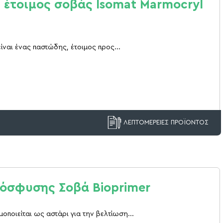
 έτοιμος σοβάς Isomat Marmocryl
είναι ένας παστώδης, έτοιμος προς...
ΛΕΠΤΟΜΕΡΕΙΕΣ ΠΡΟΪΟΝΤΟΣ
όσφυσης Σοβά Bioprimer
μοποιείται ως αστάρι για την βελτίωση...