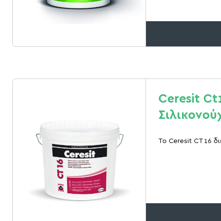
Ceresit Ct
Σιλικονού
Το Ceresit CT 16 δ