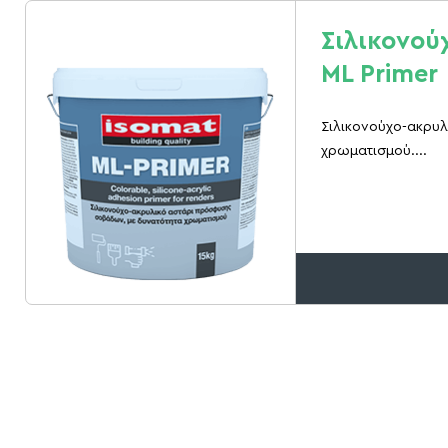
Σιλικονού
ML Primer
Σιλικονούχο-ακρυ
χρωματισμού....