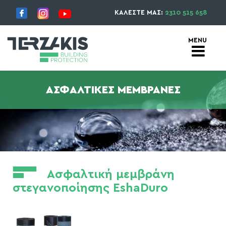
ΚΑΛΕΣΤΕ ΜΑΣ:
2310 515 658
ΑΣΦΑΛΤΙΚΈΣ ΜΕΜΒΡΆΝΕΣ
Ασφαλτική μεμβράνη
στεγανοποίησης EshaDuro