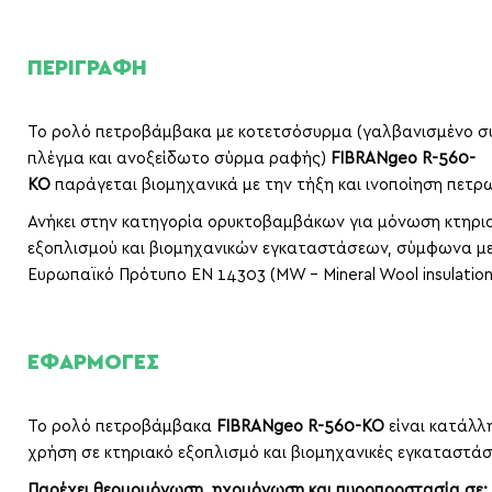
ΠΕΡΙΓΡΑΦΗ
Το ρολό πετροβάμβακα με κοτετσόσυρμα (γαλβανισμένο σ
πλέγμα και ανοξείδωτο σύρμα ραφής)
FIBRAN
geo
R-560-
KO
παράγεται βιομηχανικά με την τήξη και ινοποίηση πετ
Ανήκει στην κατηγορία ορυκτοβαμβάκων για μόνωση κτηρι
εξοπλισμού και βιομηχανικών εγκαταστάσεων, σύμφωνα με
Ευρωπαϊκό Πρότυπο EN 14303 (MW – Mineral Wool insulation
ΕΦΑΡΜΟΓΕΣ
Το ρολό πετροβάμβακα
FIBRAN
geo
R-560-KO
είναι κατάλλ
χρήση σε κτηριακό εξοπλισμό και βιομηχανικές εγκαταστάσ
Παρέχει θερμομόνωση, ηχομόνωση και πυροπροστασία σε: