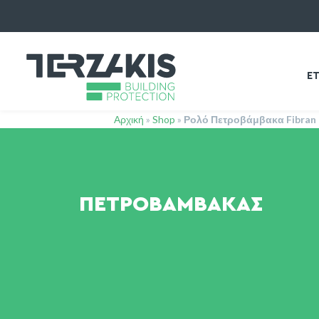
ΕΤ
Αρχική
»
Shop
»
Ρολό Πετροβάμβακα Fibran
ΠΕΤΡΟΒΆΜΒΑΚΑΣ