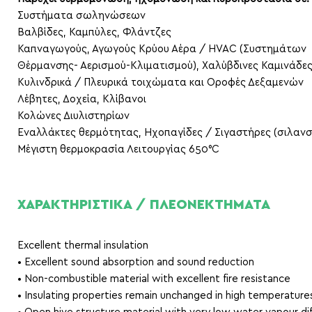
Συστήματα σωληνώσεων
Βαλβίδες, Καμπύλες, Φλάντζες
Καπναγωγούς, Αγωγούς Κρύου Αέρα / HVAC (Συστημάτων
Θέρμανσης- Αερισμού-Κλιματισμού), Χαλύβδινες Καμινάδε
Κυλινδρικά / Πλευρικά τοιχώματα και Οροφές Δεξαμενών
Λέβητες, Δοχεία, Κλίβανοι
Κολώνες Διυλιστηρίων
Εναλλάκτες θερμότητας, Ηχοπαγίδες / Σιγαστήρες (σιλανσ
Μέγιστη θερμοκρασία Λειτουργίας 650°C
ΧΑΡΑΚΤΗΡΙΣΤΙΚΑ / ΠΛΕΟΝΕΚΤΗΜΑΤΑ
Excellent thermal insulation
• Excellent sound absorption and sound reduction
• Non-combustible material with excellent fire resistance
• Insulating properties remain unchanged in high temperature