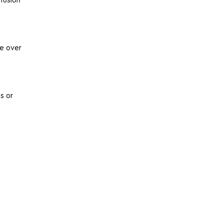
fusion
se over
s or