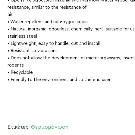
• Open hive structure material with very low water vapour dif
resistance, similar to the resistance of
air
• Water repellent and non-hygroscopic
• Natural, inorganic, odourless, chemically inert, suitable for u
stainless steel
• Lightweight, easy to handle, cut and install
• Resistant to vibrations
• Does not allow the development of micro-organisms, insect
rodents
• Recyclable
• Friendly to the environment and to the end user
Ετικέτες:
Θερμομόνωση