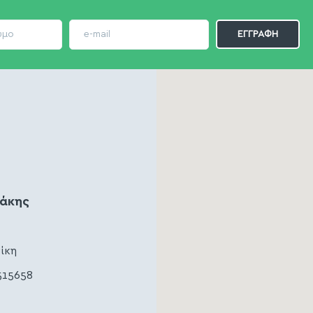
ζάκης
ίκη
515658