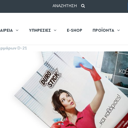
ΑΝΑΖΗΤΗΣΗ
ΑΙΡΕΙΑ
ΥΠΗΡΕΣΙΕΣ
E-SHOP
ΠΡΟΪΟΝΤΑ
αρμάρων D-21