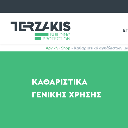
ΕΤ
Αρχική
»
Shop
»
Καθαριστικό αγυάλιστων μ
ΚΑΘΑΡΙΣΤΙΚΆ
ΓΕΝΙΚΉΣ ΧΡΉΣΗΣ