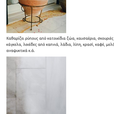
Καθαρίζει ρύπους από κατοικίδια ζώα, καυσαέρια, σκουριές
κάγκελα, λεκέδες από καπνιά, λάδια, λίπη, κρασί, καφέ, μελά
αναψυκτικά κ.ά.