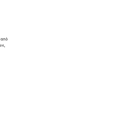
 από
νι,