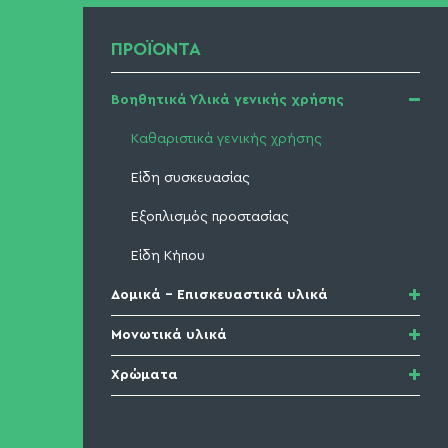
ΠΡΟΪΟΝΤΑ
Βοηθητικά Υλικά γενικής χρήσης
Καθαριστικά γενικής χρήσης
Είδη συσκευασίας
Εξοπλισμός προστασίας
Είδη Κήπου
Δομικά - Επισκευαστικά υλικά
Βελτιωτικά σκυροδέματος & κονιαμάτων
Μονωτικά υλικά
Σύστημα προστασίας δαπέδων
Θερμομόνωση
Χρώματα
1
Σύστημα καινοτομικής υγρομόνωσης
Στόκοι
Υγρομόνωση
Εξηλασμένη πολυστερίνη
Ακρυλικά-Τσιμεντόχρωμα