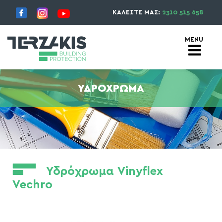
ΚΑΛΕΣΤΕ ΜΑΣ:
2310 515 658
ΥΔΡΌΧΡΩΜΑ
Υδρόχρωμα Vinyflex
Vechro