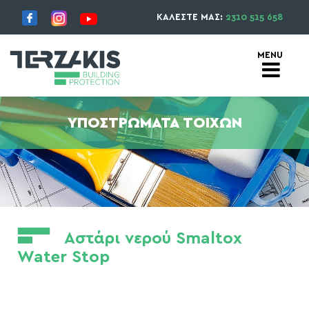
ΚΑΛΕΣΤΕ ΜΑΣ:
2310 515 658
ΥΠΟΣΤΡΏΜΑΤΑ ΤΟΊΧΩΝ
Αστάρι νερού Smaltox
Water Stop