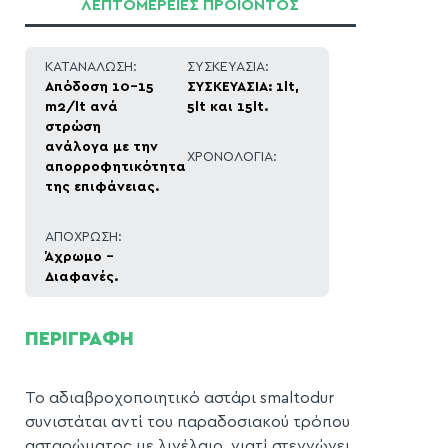
ΛΕΠΤΟΜΕΡΕΙΕΣ ΠΡΟΪΟΝΤΟΣ
ΚΑΤΑΝΑΛΩΣΗ:
ΣΥΣΚΕΥΑΣΙΑ:
Απόδοση 10-15
ΣΥΣΚΕΥΑΣΙΑ: 1lt,
m2/lt ανά
5lt και 15lt.
στρώση
ανάλογα με την
ΧΡΟΝΟΛΟΓΙΑ:
απορροφητικότητα
της επιφάνειας.
ΑΠΟΧΡΩΣΗ:
Άχρωμο -
Διαφανές.
ΠΕΡΙΓΡΑΦΗ
Το αδιαβροχοποιητικό αστάρι smaltodur
συνιστάται αντί του παραδοσιακού τρόπου
ασταρώματος με λινέλαιο, γιατί στεγνώνει