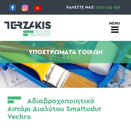
ΚΑΛΕΣΤΕ ΜΑΣ:
2310 515 658
ΥΠΟΣΤΡΏΜΑΤΑ ΤΟΊΧΩΝ
Αδιαβροχοποιητικό
Αστάρι Διαλύτου Smaltodur
Vechro