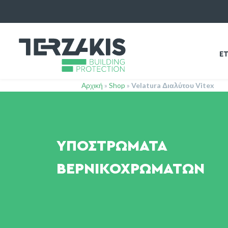
ΕΤ
Αρχική
»
Shop
»
Velatura Διαλύτου Vitex
ΥΠΟΣΤΡΏΜΑΤΑ
ΒΕΡΝΙΚΟΧΡΩΜΆΤΩΝ