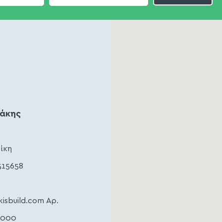
ζάκης
ίκη
515658
kisbuild.com
Αρ.
4000