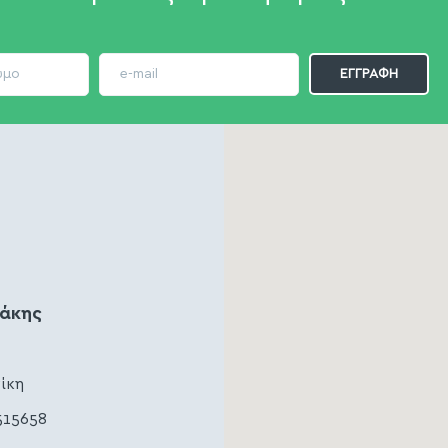
ζάκης
ίκη
515658