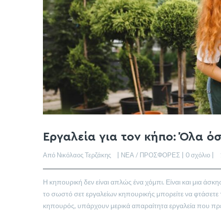
Εργαλεία για τον κήπο: Όλα όσ
Από Νικόλαος Τερζάκης    | 
ΝΕΑ / ΠΡΟΣΦΟΡΕΣ
 | 
0 σχόλιο
 |  
Η κηπουρική δεν είναι απλώς ένα χόμπι. Είναι και μια άσκ
το σωστό σετ εργαλείων κηπουρικής μπορείτε να φτάσετε τ
κηπουρός, υπάρχουν μερικά απαραίτητα εργαλεία που πρέπ