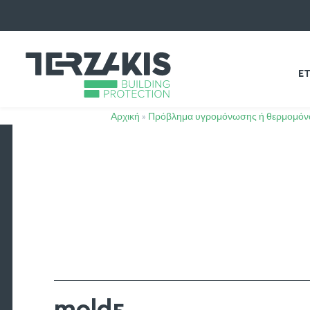
ΕΤ
Αρχική
»
Πρόβλημα υγρομόνωσης ή θερμομόνω
mold5