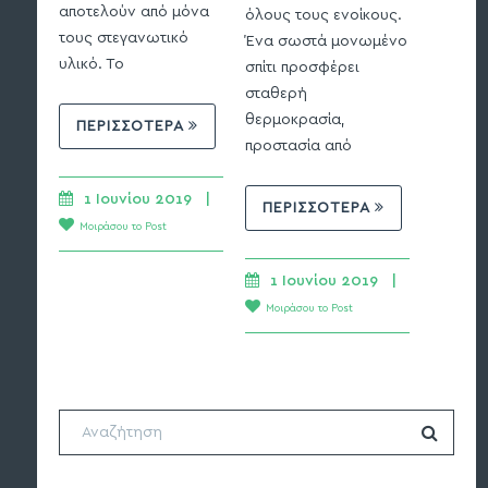
δομική 
αποτελούν από μόνα
όλους τους ενοίκους.
τους στεγανωτικό
Ένα σωστά μονωμένο
υλικό. Το
σπίτι προσφέρει
ΠΕΡ
σταθερή
θερμοκρασία,
ΠΕΡΙΣΣΟΤΕΡΑ
1 Ιο
προστασία από
Μοιράσ
1 Ιουνίου 2019   | 
ΠΕΡΙΣΣΟΤΕΡΑ
Μοιράσου το Post
1 Ιουνίου 2019   | 
Μοιράσου το Post