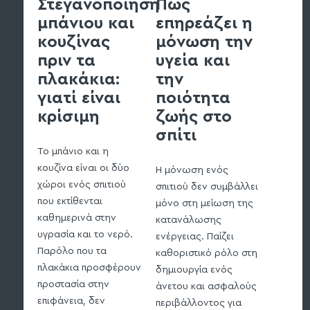
Στεγανοποίηση
Πώς
Στε
μπάνιου και
επηρεάζει η
υπο
κουζίνας
μόνωση την
και
πριν τα
υγεία και
θεμε
πλακάκια:
την
πρέπ
γιατί είναι
ποιότητα
γνω
κρίσιμη
ζωής στο
σπίτι
Η στεγ
υπογείω
Το μπάνιο και η
θεμελίω
κουζίνα είναι οι δύο
Η μόνωση ενός
πιο σημ
χώροι ενός σπιτιού
σπιτιού δεν συμβάλλει
σε μια 
που εκτίθενται
μόνο στη μείωση της
πρόκειτ
καθημερινά στην
κατανάλωσης
κτίριο ε
υγρασία και το νερό.
ενέργειας. Παίζει
ανακαίν
Παρόλο που τα
καθοριστικό ρόλο στη
προστασ
πλακάκια προσφέρουν
δημιουργία ενός
υγρασία
προστασία στην
άνετου και ασφαλούς
διασφαλ
επιφάνεια, δεν
περιβάλλοντος για