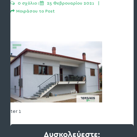
0 σχόλιο
25 Φεβρουαρίου 2021   | 
 | 
Μοιράσου το Post
ter 1
Δυσκολεύεστε;