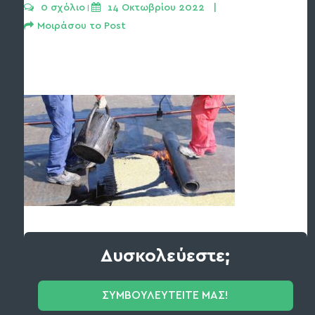
0 σχόλιο
14 Οκτωβρίου 2022   | 
 | 
Μοιράσου το Post
Δυσκολεύεστε;
ΣΥΜΒΟΥΛΕΥΤΕΙΤΕ ΜΑΣ!