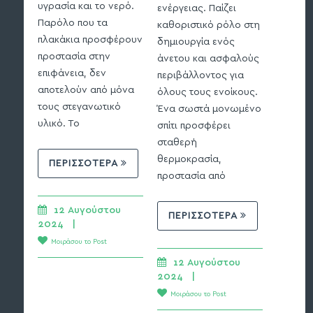
κτίριο ε
υγρασία και το νερό.
ενέργειας. Παίζει
ανακαίν
Παρόλο που τα
καθοριστικό ρόλο στη
προστασ
πλακάκια προσφέρουν
δημιουργία ενός
υγρασία
προστασία στην
άνετου και ασφαλούς
διασφαλ
επιφάνεια, δεν
περιβάλλοντος για
δομική 
αποτελούν από μόνα
όλους τους ενοίκους.
τους στεγανωτικό
Ένα σωστά μονωμένο
υλικό. Το
σπίτι προσφέρει
ΠΕΡ
σταθερή
θερμοκρασία,
ΠΕΡΙΣΣΟΤΕΡΑ
12 
προστασία από
2024   |
Μοιράσ
12 Αυγούστου 
ΠΕΡΙΣΣΟΤΕΡΑ
2024   | 
Μοιράσου το Post
12 Αυγούστου 
2024   | 
Μοιράσου το Post