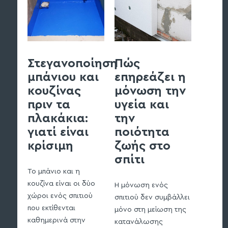
Στεγανοποίηση
Πώς
Στε
μπάνιου και
επηρεάζει η
υπο
κουζίνας
μόνωση την
και
πριν τα
υγεία και
θεμε
πλακάκια:
την
πρέπ
γιατί είναι
ποιότητα
γνω
κρίσιμη
ζωής στο
σπίτι
Η στεγ
υπογείω
Το μπάνιο και η
θεμελίω
κουζίνα είναι οι δύο
Η μόνωση ενός
πιο σημ
χώροι ενός σπιτιού
σπιτιού δεν συμβάλλει
σε μια 
που εκτίθενται
μόνο στη μείωση της
πρόκειτ
καθημερινά στην
κατανάλωσης