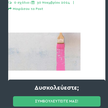
0 σχόλιο
30 Νοεμβρίου 2024   | 
 | 
Μοιράσου το Post
Δυσκολεύεστε;
ΣΥΜΒΟΥΛΕΥΤΕΙΤΕ ΜΑΣ!