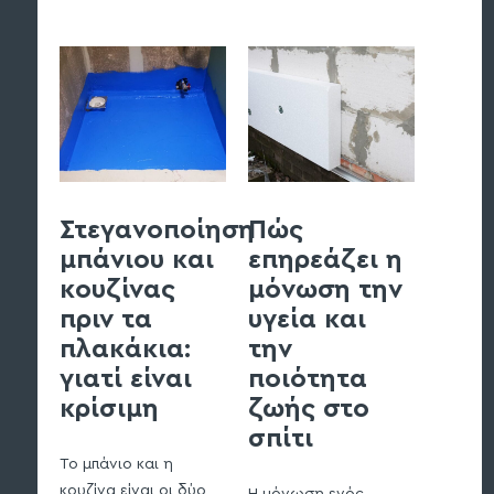
Στεγανοποίηση
Πώς
Στε
μπάνιου και
επηρεάζει η
υπο
κουζίνας
μόνωση την
και
πριν τα
υγεία και
θεμε
πλακάκια:
την
πρέπ
γιατί είναι
ποιότητα
γνω
κρίσιμη
ζωής στο
σπίτι
Η στεγ
υπογείω
Το μπάνιο και η
θεμελίω
κουζίνα είναι οι δύο