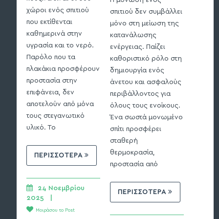
Η μόνωση ενός
πιο σημ
χώροι ενός σπιτιού
σπιτιού δεν συμβάλλει
σε μια 
που εκτίθενται
μόνο στη μείωση της
πρόκειτ
καθημερινά στην
κατανάλωσης
κτίριο ε
υγρασία και το νερό.
ενέργειας. Παίζει
ανακαίν
Παρόλο που τα
καθοριστικό ρόλο στη
προστασ
πλακάκια προσφέρουν
δημιουργία ενός
υγρασία
προστασία στην
άνετου και ασφαλούς
διασφαλ
επιφάνεια, δεν
περιβάλλοντος για
δομική 
αποτελούν από μόνα
όλους τους ενοίκους.
τους στεγανωτικό
Ένα σωστά μονωμένο
υλικό. Το
σπίτι προσφέρει
ΠΕΡ
σταθερή
θερμοκρασία,
ΠΕΡΙΣΣΟΤΕΡΑ
24 
προστασία από
2025   |
Μοιράσ
24 Νοεμβρίου 
ΠΕΡΙΣΣΟΤΕΡΑ
2025   | 
Μοιράσου το Post