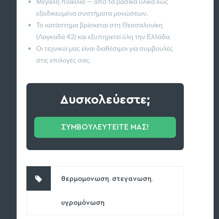
Μεγάλη ποικιλία — από τα βασικά υλικά έως
εξειδικευμένα συστήματα μονώσεων.
Το κατάστημα βρίσκεται στη Θεσσαλονίκη
(Λαγκαδά 42) και εξυπηρετεί όλη την Ελλάδα.
Οι τεχνικοί μας είναι διαθέσιμοι για συμβουλές
στις επιλογές σας.
Δυσκολεύεστε;
ΣΥΜΒΟΥΛΕΥΤΕΙΤΕ ΜΑΣ!
,
,
θερμομονωση
στεγανωση
υγρομόνωση