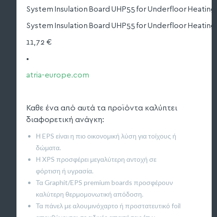
System Insulation Board UHP55 for Underfloor Heating
System Insulation Board UHP55 for Underfloor Heating
11,72 €
•
atria-europe.com
Καθε ένα από αυτά τα προϊόντα καλύπτει
διαφορετική ανάγκη:
Η EPS είναι η πιο οικονομική λύση για τοίχους ή
δώματα.
Η XPS προσφέρει μεγαλύτερη αντοχή σε
φόρτιση ή υγρασία.
Τα Graphit/EPS premium boards προσφέρουν
καλύτερη θερμομονωτική απόδοση.
Τα πάνελ με αλουμινόχαρτο ή προστατευτικό foil