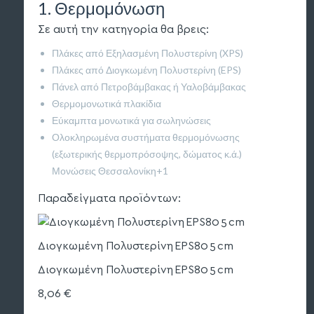
1. Θερμομόνωση
Σε αυτή την κατηγορία θα βρεις:
Πλάκες από Εξηλασμένη Πολυστερίνη (XPS)
Πλάκες από Διογκωμένη Πολυστερίνη (EPS)
Πάνελ από Πετροβάμβακας ή Υαλοβάμβακας
Θερμομονωτικά πλακίδια
Εύκαμπτα μονωτικά για σωληνώσεις
Ολοκληρωμένα συστήματα θερμομόνωσης
(εξωτερικής θερμοπρόσοψης, δώματος κ.ά.)
Μονώσεις Θεσσαλονίκη+1
Παραδείγματα προϊόντων:
Διογκωμένη Πολυστερίνη EPS80 5 cm
Διογκωμένη Πολυστερίνη EPS80 5 cm
8,06 €