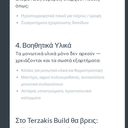
όπως:
Ηχοαπορροφητικά πάνελ για τοίχους / οροφή
Συγκροτήματα ηχομόνωσης δαπέδων
4. Βοηθητικά Υλικά
Τα μονωτικά υλικά μόνο δεν αρκούν —
χρειάζονται και τα σωστά εξαρτήματα:
Κόλλες για μονωτικά υλικά και θερμοπρόσοψη
Μαστίχες, αφροί πολυουρεθάνης, αυτοκόλλητα
μονωτικά σωληνώσεων
Αστάρια, υποστρώματα, προστατευτικά
καλύμματα
Στο Terzakis Build θα βρεις: