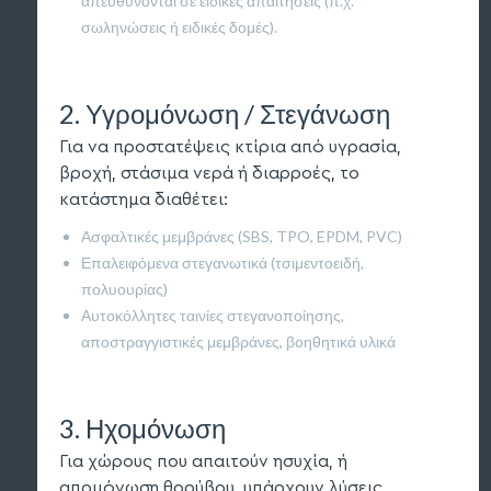
απευθύνονται σε ειδικές απαιτήσεις (π.χ.
σωληνώσεις ή ειδικές δομές).
2. Υγρομόνωση / Στεγάνωση
Για να προστατέψεις κτίρια από υγρασία,
βροχή, στάσιμα νερά ή διαρροές, το
κατάστημα διαθέτει:
Ασφαλτικές μεμβράνες (SBS, TPO, EPDM, PVC)
Επαλειφόμενα στεγανωτικά (τσιμεντοειδή,
πολυουρίας)
Αυτοκόλλητες ταινίες στεγανοποίησης,
αποστραγγιστικές μεμβράνες, βοηθητικά υλικά
3. Ηχομόνωση
Για χώρους που απαιτούν ησυχία, ή
απομόνωση θορύβου, υπάρχουν λύσεις