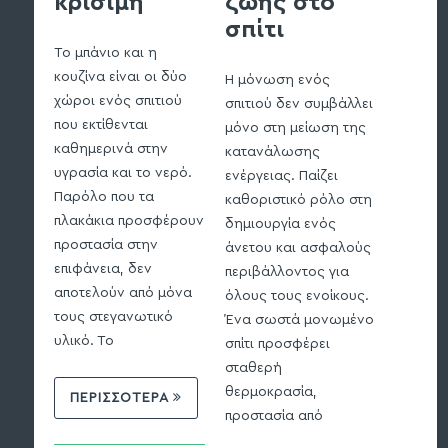
κρίσιμη
ζωής στο
σπίτι
Η στεγ
υπογείω
Το μπάνιο και η
θεμελίω
κουζίνα είναι οι δύο
Η μόνωση ενός
πιο σημ
χώροι ενός σπιτιού
σπιτιού δεν συμβάλλει
σε μια 
που εκτίθενται
μόνο στη μείωση της
πρόκειτ
καθημερινά στην
κατανάλωσης
κτίριο ε
υγρασία και το νερό.
ενέργειας. Παίζει
ανακαίν
Παρόλο που τα
καθοριστικό ρόλο στη
προστασ
πλακάκια προσφέρουν
δημιουργία ενός
υγρασία
προστασία στην
άνετου και ασφαλούς
διασφαλ
επιφάνεια, δεν
περιβάλλοντος για
δομική 
αποτελούν από μόνα
όλους τους ενοίκους.
τους στεγανωτικό
Ένα σωστά μονωμένο
υλικό. Το
σπίτι προσφέρει
ΠΕΡ
σταθερή
θερμοκρασία,
ΠΕΡΙΣΣΟΤΕΡΑ
12 Δ
προστασία από
2025   |