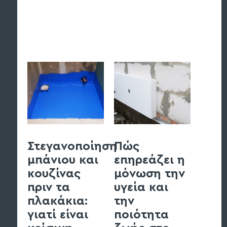
Στεγανοποίηση
Πώς
Στε
μπάνιου και
επηρεάζει η
υπο
κουζίνας
μόνωση την
και
πριν τα
υγεία και
θεμε
πλακάκια:
την
πρέπ
γιατί είναι
ποιότητα
γνω