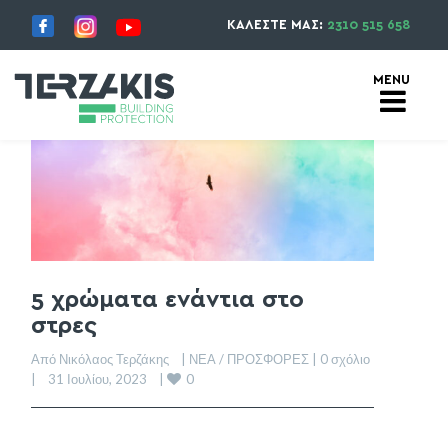
ΚΑΛΕΣΤΕ ΜΑΣ:
2310 515 658
5 χρώματα ενάντια στο
στρες
Από Νικόλαος Τερζάκης    | 
ΝΕΑ / ΠΡΟΣΦΟΡΕΣ
 | 
0 σχόλιο
0
|    31 Ιουλίου, 2023    | 