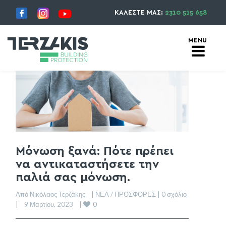
ΚΑΛΕΣΤΕ ΜΑΣ:
2310 515 658
Μόνωση ξανά: Πότε πρέπει
να αντικαταστήσετε την
παλιά σας μόνωση.
Από Νικόλαος Τερζάκης    | 
ΝΕΑ / ΠΡΟΣΦΟΡΕΣ
 | 
0 σχόλιο
0
|    9 Μαρτίου, 2023    | 