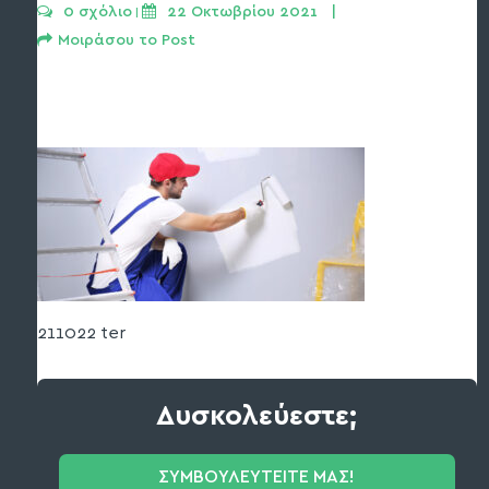
0 σχόλιο
22 Οκτωβρίου 2021   | 
 | 
Μοιράσου το Post
211022 ter
Δυσκολεύεστε;
ΣΥΜΒΟΥΛΕΥΤΕΙΤΕ ΜΑΣ!