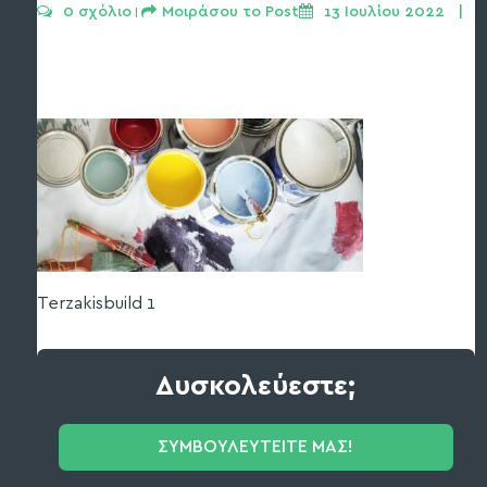
0 σχόλιο
Μοιράσου το Post
13 Ιουλίου 2022   | 
 | 
Terzakisbuild 1
Δυσκολεύεστε;
ΣΥΜΒΟΥΛΕΥΤΕΙΤΕ ΜΑΣ!