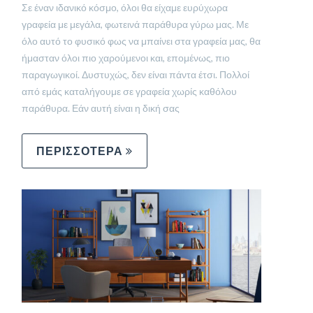
Σε έναν ιδανικό κόσμο, όλοι θα είχαμε ευρύχωρα
γραφεία με μεγάλα, φωτεινά παράθυρα γύρω μας. Με
όλο αυτό το φυσικό φως να μπαίνει στα γραφεία μας, θα
ήμασταν όλοι πιο χαρούμενοι και, επομένως, πιο
παραγωγικοί. Δυστυχώς, δεν είναι πάντα έτσι. Πολλοί
από εμάς καταλήγουμε σε γραφεία χωρίς καθόλου
παράθυρα. Εάν αυτή είναι η δική σας
ΠΕΡΙΣΣΟΤΕΡΑ