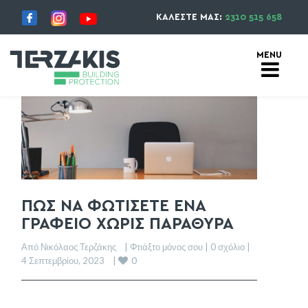
ΚΑΛΕΣΤΕ ΜΑΣ:
2310 515 658
ΠΩΣ ΝΑ ΦΩΤΙΣΕΤΕ ΕΝΑ
ΓΡΑΦΕΙΟ ΧΩΡΙΣ ΠΑΡΑΘΥΡΑ
Από Νικόλαος Τερζάκης    | 
Φτιάξτο μόνος σου
 | 
0 σχόλιο
 |    
0
4 Σεπτεμβρίου, 2023    | 