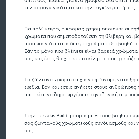
σπίτι σας. Ειδικά, για ένα γραφείο στο σπίτι, π
την παραγωγικότητα και την συγκέντρωσή σας.
Για πολύ καιρό, ο κόσμος χρησιμοποιούσε συνηθ
χρώματα που σηματοδοτούσαν τη θλιβερή και βα
πιστεύουν ότι τα ουδέτερα χρώματα θα βοηθήσου
Εάν το μόνο που βλέπετε είναι βαρετά χρώματα 
σας και, έτσι, θα χάσετε το κίνητρο που χρειάζε
Τα ζωντανά χρώματα έχουν τη δύναμη να αυξήσο
ευεξία. Εάν και εσείς ανήκετε στους ανθρώπους 
μπορείτε να δημιουργήσετε την ιδανική ατμόσφ
Στην Terzakis Build, μπορούμε να σας βοηθήσου
σας ζωντανούς χρωματικούς συνδυασμούς και να
σας.